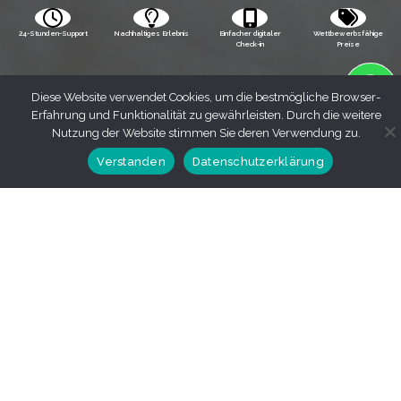
24-Stunden-Support
Nachhaltiges Erlebnis
Einfacher digitaler
Wettbewerbsfähige
Check-in
Preise
Diese Website verwendet Cookies, um die bestmögliche Browser-
Erfahrung und Funktionalität zu gewährleisten. Durch die weitere
Nutzung der Website stimmen Sie deren Verwendung zu.
Verstanden
Datenschutzerklärung