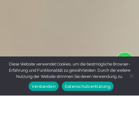
Diese Website verwendet Cookies, um die bestmögliche Browser-
Erfahrung und Funktionalität zu gewährleisten. Durch die weitere
Nutzung der Website stimmen Sie deren Verwendung zu.
Verstanden
Datenschutzerklärung
Suchen Sie ein Unternehmen, das Ihre Immobilie auf der
Insel São Miguel auf den Azoren verwaltet und
aufwertet? Wenn Sie eine Unterkunft besitzen oder den
Kauf einer solchen in Betracht ziehen, um sie