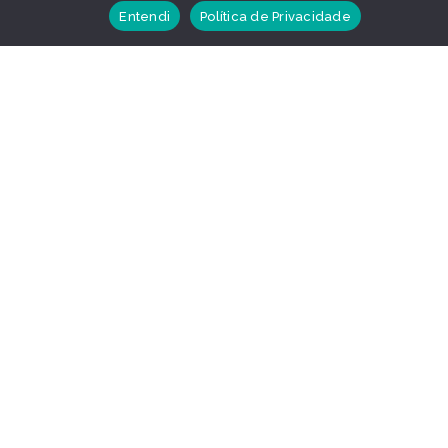
Entendi
Política de Privacidade
As Casinhas da Avó 2