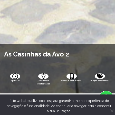
As Casinhas da Avó 2
Apoio 24h
Experiência
Check-in fácil e digital
Preços competitivos
sustentável
Este website utiliza cookies para garantir a melhor experiência de
navegação e funcionalidade. Ao continuar a navegar, está a consentir
a sua utilização.