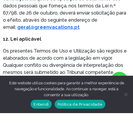
dados pessoais que forneça, nos termos da Lei n.º
67/98, de 26 de outubro, deverá enviar solicitação para
o efeito, através do seguinte endereço de
email:
geral@greenvacations.pt
12. Lei aplicável
Os presentes Termos de Uso e Utilização são regidos e
elaborados de acordo com a legislação em vigor.
Qualquer conflito ou divergência de interpretação dos
mesmos será submetido ao Tribunal competente.
13. Alterações à nossa Política de Privacidade
Este website utiliza cookies para garantir a melhor experiência de
navegação e funcionalidade. Ao continuar a navegar, está a
Reservamo-nos no direito de atualizar esta Política de
consentir a sua utilização.
Privacidade periodicamente. Daremos nota de quaisquer
Entendi
Política de Privacidade
mudanças à mesma no nosso website bem como
através de uma comunicação para os meios de contacto
indicados. O uso continuado do nosso website,
aplicações, serviços e recursos oferecidos após tal