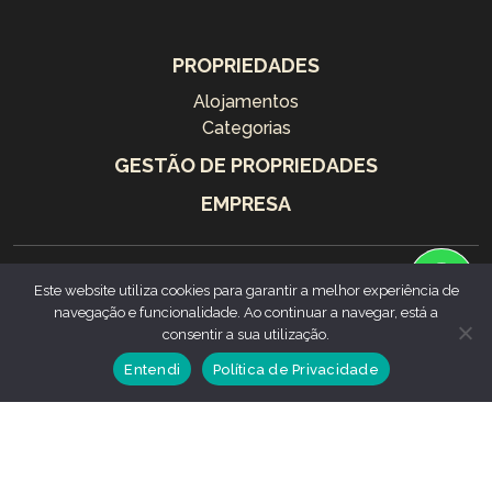
PROPRIEDADES
Alojamentos
Categorias
GESTÃO DE PROPRIEDADES
EMPRESA
Rua da Arquinha, 1
Este website utiliza cookies para garantir a melhor experiência de
9500-028 Ponta Delgada
navegação e funcionalidade. Ao continuar a navegar, está a
consentir a sua utilização.
Tel. (+351) 296 654 358
Entendi
Política de Privacidade
Tel. (+351) 926 034 211
(+351) 969 349 287
(+351) 963 537 637
E-mail: geral@greenvacations.pt