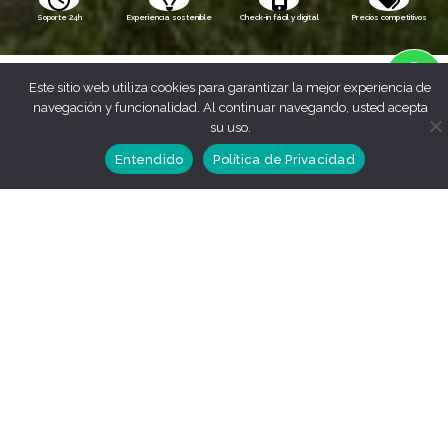
Soporte 24h
Experiencia sostenible
Check-in fácil y digital
Precios competitivos
Este sitio web utiliza cookies para garantizar la mejor experiencia de
navegación y funcionalidad. Al continuar navegando, usted acepta
su uso.
Entendido
Política de Privacidad