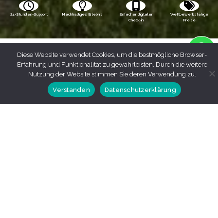
24-Stunden-Support
Nachhaltiges Erlebnis
Einfacher digitaler
Wettbewerbsfähige
Check-in
Preise
Diese Website verwendet Cookies, um die bestmögliche Browser-
Erfahrung und Funktionalität zu gewährleisten. Durch die weitere
Nutzung der Website stimmen Sie deren Verwendung zu.
Verstanden
Datenschutzerklärung