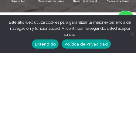
Soporte 24h
Experiencia sostenible
Check-in fácil y digital
Precios competitivos
Este sitio web utiliza cookies para garantizar la mejor experiencia de
navegación y funcionalidad. Al continuar navegando, usted acepta
su uso.
Entendido
Política de Privacidad