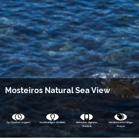
Mosteiros Natural Sea View
24-Stunden-Support
Nachhaltiges Erlebnis
Einfacher digitaler
Wettbewerbsfähige
Check-in
Preise